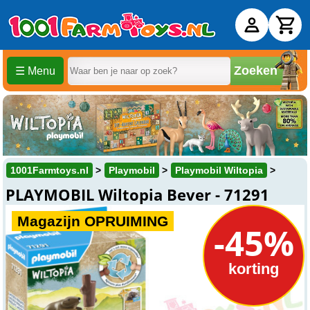
Zoeken
☰ Menu
1001Farmtoys.nl
Playmobil
Playmobil Wiltopia
PLAYMOBIL Wiltopia Bever - 71291
Magazijn OPRUIMING
-45%
korting