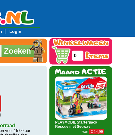
|
n
Login
Zoeken
0
8
PLAYMOBIL Starterpack
orraad
Rescue met Segway
n voor 15:00 uur
van
€ 14,99