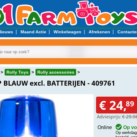
|
|
|
|
Nieuws
Maand Actie
Winkelwagen
Afrekenen
Contacte
Rolly Toys
Rolly accessoires
BLAUW excl. BATTERIJEN - 409761
€ 24,
89
Adviesprijs:
€ 29.9
Online
Op vo
Op werkdage