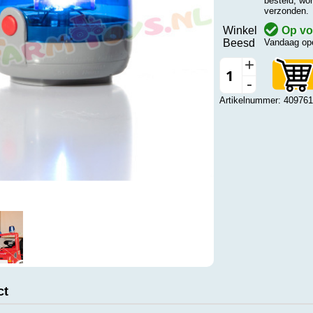
besteld, wo
verzonden.
Winkel
Op vo
Beesd
Vandaag ope
+
-
Artikelnummer: 409761
ct