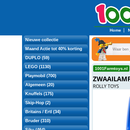
|
Home
Nieuwe collectie
Maand Actie tot 40% korting
DUPLO (59)
LEGO (1130)
1001Farmtoys.nl
Playmobil (700)
ZWAAILAMP 
Algemeen (20)
ROLLY TOYS
Knuffels (175)
Skip-Hop (2)
Britains / Ertl (34)
Bruder (310)
Siku (464)