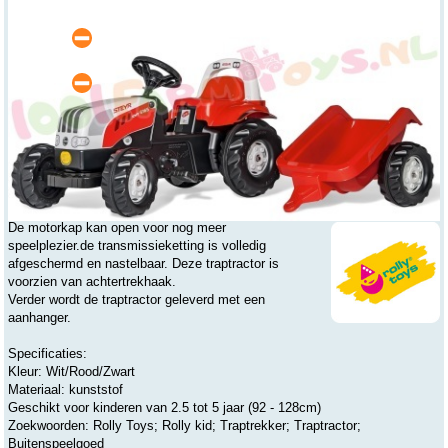
Online
tijdelijk uitverkocht
levertijd ca. 10-15 werkdagen
Winkel
tijdelijk uitverkocht
Beesd
Leeftijdsadvies
vanaf 2.5 jaar
Artikelnummer: 012510
Over dit product
De motorkap kan open voor nog meer
speelplezier.de transmissieketting is volledig
afgeschermd en nastelbaar. Deze traptractor is
voorzien van achtertrekhaak.
Verder wordt de traptractor geleverd met een
aanhanger.
Specificaties:
Kleur: Wit/Rood/Zwart
Materiaal: kunststof
Geschikt voor kinderen van 2.5 tot 5 jaar (92 - 128cm)
Zoekwoorden: Rolly Toys; Rolly kid; Traptrekker; Traptractor;
Buitenspeelgoed