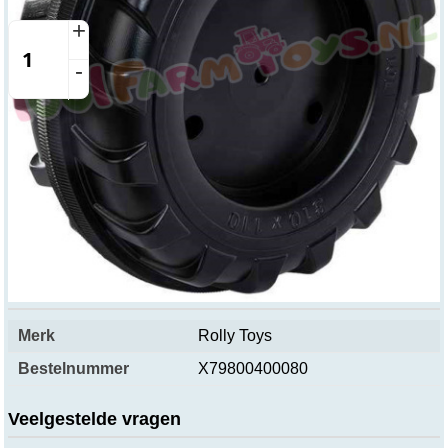
+
-
Over dit product
TIP meebestellen; X67001800000 asborging 10mm
- 12mm
Productspecificaties
Merk
Rolly Toys
Bestelnummer
X79800400080
Veelgestelde vragen