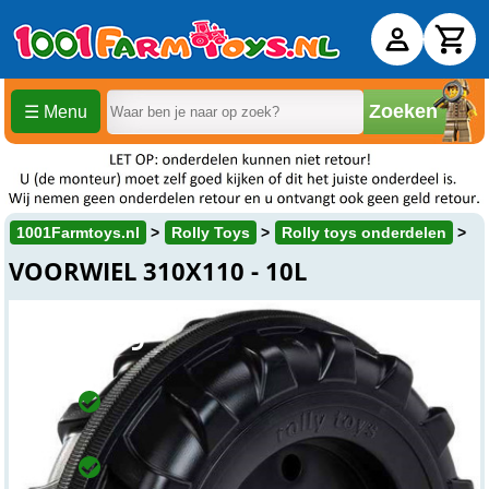
Zoeken
☰ Menu
1001Farmtoys.nl
Rolly Toys
Rolly toys onderdelen
VOORWIEL 310X110 - 10L
€ 20,
99
Online
Op voorraad
Op werkdagen voor 15:00 uur besteld, wordt dezelfde dag
verzonden.
Winkel
Op voorraad
Beesd
Vandaag open vanaf 8:00 tot 17:30