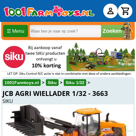
Zoeken
☰ Menu
1001Farmtoys.nl
Siku
Siku 1/32
JCB AGRI WIELLADER 1/32 - 3663
SIKU