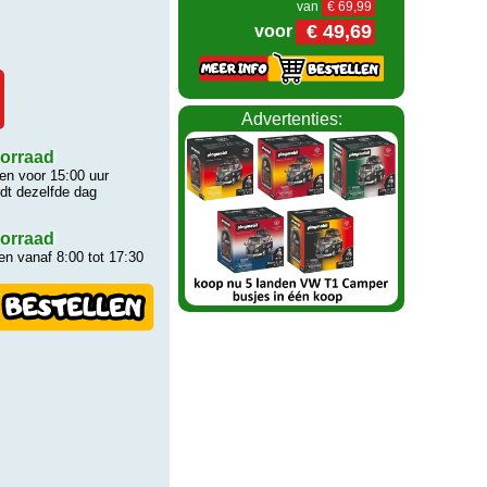
van
€ 69,99
€ 49,69
voor
Advertenties:
orraad
n voor 15:00 uur
rdt dezelfde dag
orraad
n vanaf 8:00 tot 17:30