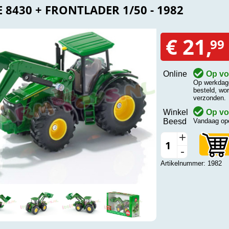
 8430 + FRONTLADER 1/50 - 1982
€ 21,
99
Online
Op vo
Op werkdage
besteld, wo
verzonden.
Winkel
Op vo
Beesd
Vandaag ope
+
-
Artikelnummer: 1982