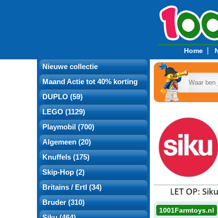
|
Home
Nieuwe collectie
Maand Actie tot 40% korting
DUPLO (59)
LEGO (1129)
Playmobil (700)
Algemeen (20)
Knuffels (175)
Skip-Hop (2)
Britains / Ertl (34)
Bruder (310)
1001Farmtoys.nl
Siku (464)