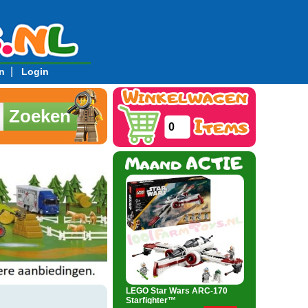
|
n
Login
Zoeken
0
LEGO Star Wars ARC-170
Starfighter™