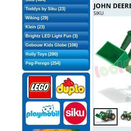
JOHN DEERE
Toddys by Siku (23)
SIKU
Wiking (29)
Klein (23)
Brightz LED Light Fun (3)
Gebouw Kids Globe (106)
Rolly Toys (290)
Peg-Perego (254)