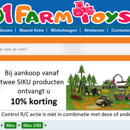
|
|
|
|
Nieuws
Maand Actie
Winkelwagen
Afrekenen
Contacte
Siku
Siku 1/50