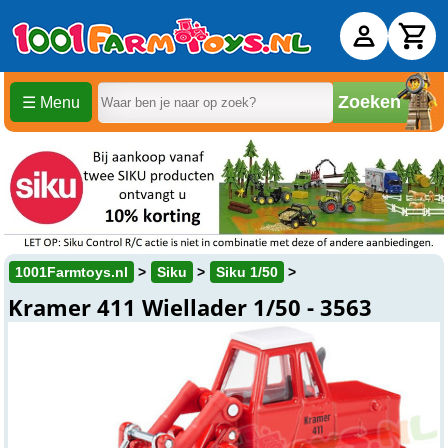
Zoeken
☰ Menu
1001Farmtoys.nl
Siku
Siku 1/50
Kramer 411 Wiellader 1/50 - 3563