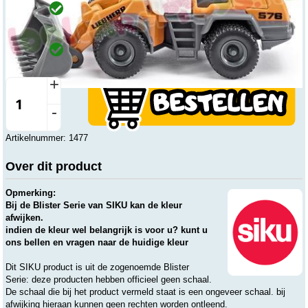
Online
Op voorraad
Op werkdagen voor 15:00 uur besteld, wordt dezelfde dag
verzonden.
Winkel
Op voorraad
Beesd
Vandaag open vanaf 8:00 tot 17:30
+
-
Artikelnummer: 1477
Over dit product
Opmerking:
Bij de Blister Serie van SIKU kan de kleur
afwijken.
indien de kleur wel belangrijk is voor u? kunt u
ons bellen en vragen naar de huidige kleur
Dit SIKU product is uit de zogenoemde Blister
Serie: deze producten hebben officieel geen schaal.
De schaal die bij het product vermeld staat is een ongeveer schaal. bij
afwijking hieraan kunnen geen rechten worden ontleend.