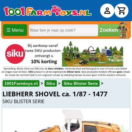
Zoeken
☰ Menu
1001Farmtoys.nl
Siku
Siku Blister Serie
LIEBHERR SHOVEL ca. 1/87 - 1477
SIKU BLISTER SERIE
€ 6,
20