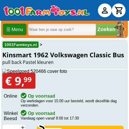
Zoeken
☰ Menu
1001Farmtoys.nl
Kinsmart 1962 Volkswagen Classic Bus
pull back Pastel kleuren
€ 9,
99
Online
Op voorraad
Op werkdagen voor 15:00 uur besteld, wordt dezelfde dag
verzonden.
Winkel
Op voorraad
Beesd
Vandaag open vanaf 8:00 tot 17:30
+