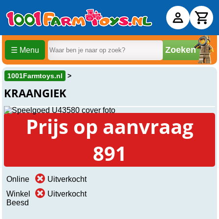
Zoeken
☰ Menu
1001Farmtoys.nl
KRAANGIEK
Prijs op aanvraag
891
Online
Uitverkocht
Winkel
Uitverkocht
Beesd