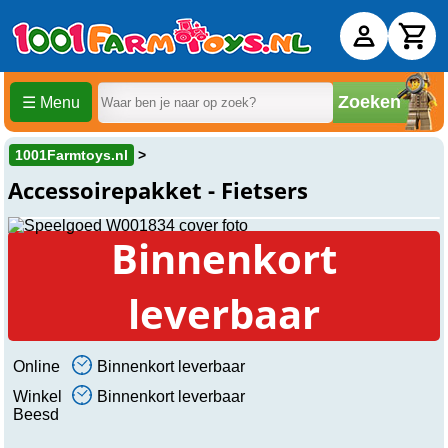
Zoeken
☰ Menu
1001Farmtoys.nl
Accessoirepakket - Fietsers
Binnenkort
leverbaar
Online
Binnenkort leverbaar
Winkel
Binnenkort leverbaar
Beesd