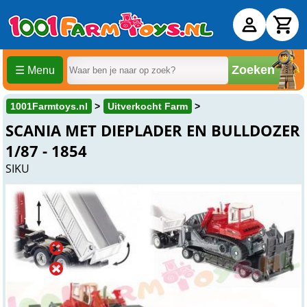
Zoeken
☰ Menu
1001Farmtoys.nl
Uitverkocht Farm
SCANIA MET DIEPLADER EN BULLDOZER
1/87 - 1854
SIKU
Uitverkocht
Online
Uitverkocht
Winkel
Uitverkocht
Beesd
Artikelnummer: 1854