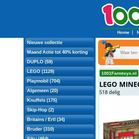
|
Home
Nieuwe collectie
Maand Actie tot 40% korting
DUPLO (59)
LEGO (1129)
1001Farmtoys.nl
Playmobil (704)
LEGO MINEC
Algemeen (20)
518 delig
Knuffels (175)
Skip-Hop (2)
Britains / Ertl (34)
Bruder (310)
Siku (464)