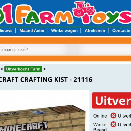
|
|
|
|
Nieuws
Maand Actie
Winkelwagen
Afrekenen
Contacte
Uitverkocht Farm
RAFT CRAFTING KIST - 21116
Uitve
Online
Uitver
Winkel
Uitver
Beesd