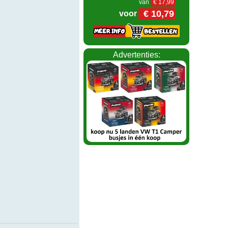
van
€ 17,99
€ 10,79
voor
Advertenties: