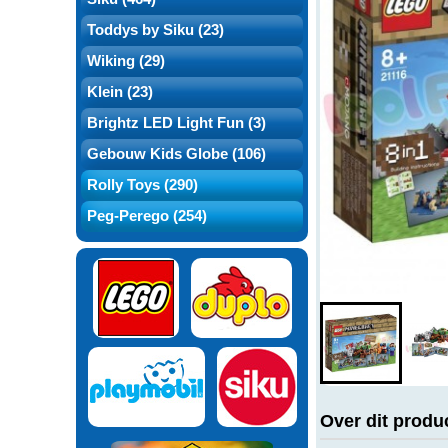
Toddys by Siku (23)
Wiking (29)
Klein (23)
Brightz LED Light Fun (3)
Gebouw Kids Globe (106)
Rolly Toys (290)
Peg-Perego (254)
Over dit produ