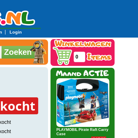
|
n
Login
Zoeken
0
rkocht
kocht
PLAYMOBIL Pirate Raft Carry
kocht
Case