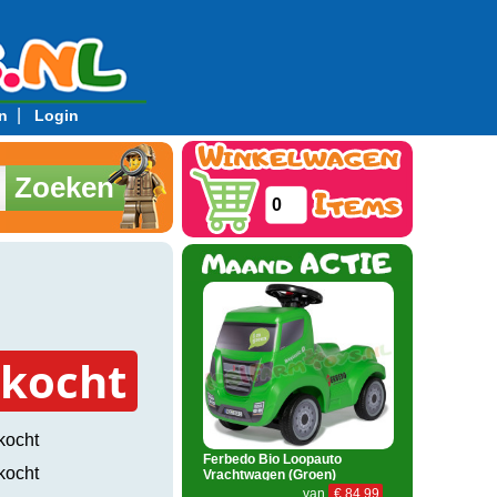
|
n
Login
Zoeken
0
rkocht
kocht
Ferbedo Bio Loopauto
kocht
Vrachtwagen (Groen)
van
€ 84,99