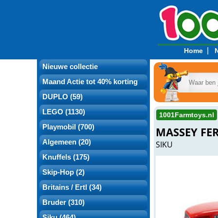
|
Home
Nieuwe collectie
Maand Actie tot 40% korting
DUPLO (59)
LEGO (1130)
1001Farmtoys.nl
Playmobil (700)
MASSEY FER
Algemeen (20)
SIKU
Knuffels (175)
Skip-Hop (2)
Britains / Ertl (34)
Bruder (310)
Siku (464)