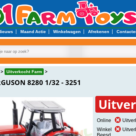
|
|
|
|
Nieuws
Maand Actie
Winkelwagen
Afrekenen
Contacte
Uitverkocht Farm
GUSON 8280 1/32 - 3251
Uitve
Online
Uitver
Winkel
Uitver
Beesd