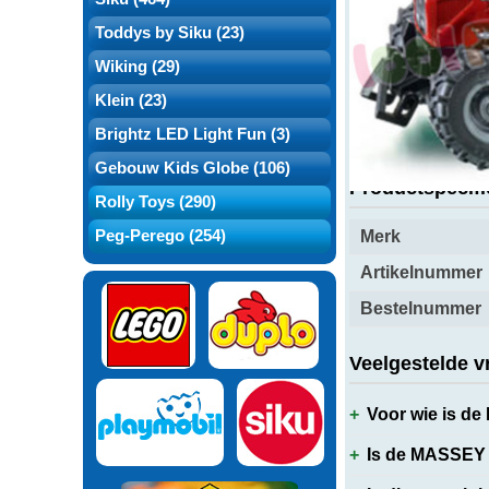
Toddys by Siku (23)
Wiking (29)
Over dit produ
Klein (23)
Brightz LED Light Fun (3)
Gebouw Kids Globe (106)
Productspecifi
Rolly Toys (290)
Peg-Perego (254)
Merk
Artikelnummer
Bestelnummer
Veelgestelde v
Voor wie is d
Is de MASSEY 