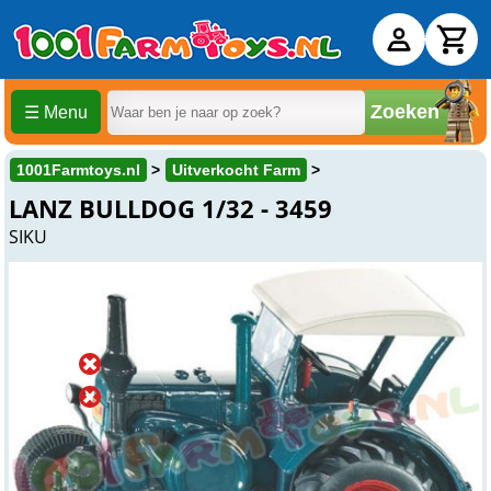
Zoeken
☰ Menu
1001Farmtoys.nl
Uitverkocht Farm
LANZ BULLDOG 1/32 - 3459
SIKU
Uitverkocht
Online
Uitverkocht
Winkel
Uitverkocht
Beesd
Artikelnummer: 3459