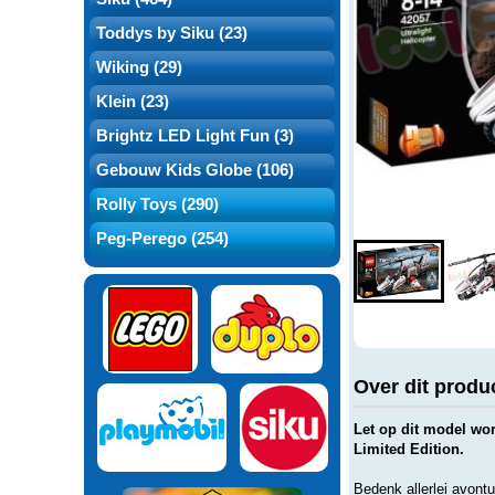
Toddys by Siku (23)
Wiking (29)
Klein (23)
Brightz LED Light Fun (3)
Gebouw Kids Globe (106)
Rolly Toys (290)
Peg-Perego (254)
Over dit produ
Let op dit model wo
Limited Edition.
Bedenk allerlei avont