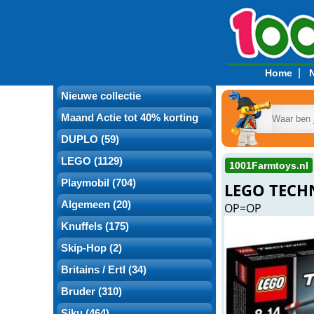
|
Home
Nieuwe collectie
Maand Actie tot 40% korting
DUPLO (59)
LEGO (1129)
1001Farmtoys.nl
Playmobil (704)
LEGO TECHN
Algemeen (20)
OP=OP
Knuffels (175)
Skip-Hop (2)
Britains / Ertl (34)
Bruder (310)
Siku (464)