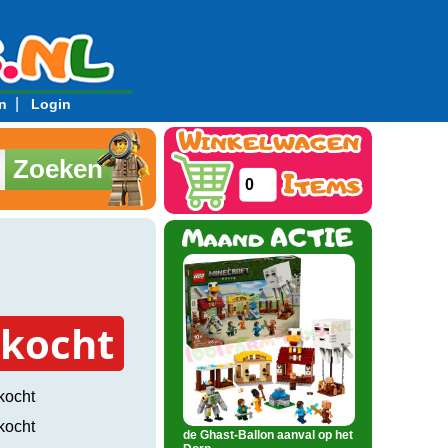
|
n
Login
Zoeken
0
rkocht
kocht
kocht
de Ghast-Ballon aanval op het