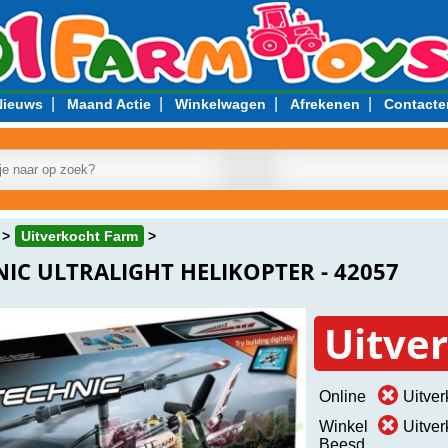
|
|
|
|
Nieuws
Maand Actie
Winkelwagen
Afrekenen
Contacte
Uitverkocht Farm
IC ULTRALIGHT HELIKOPTER - 42057
Uitve
Online
Uitver
Winkel
Uitver
Beesd