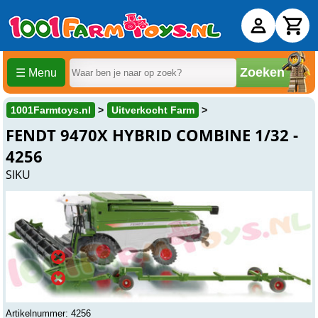
Zoeken
☰ Menu
1001Farmtoys.nl
Uitverkocht Farm
FENDT 9470X HYBRID COMBINE 1/32 -
4256
SIKU
Uitverkocht
Online
Uitverkocht
Winkel
Uitverkocht
Beesd
Artikelnummer: 4256