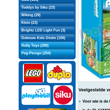
Toddys by Siku (23)
Wiking (29)
Over dit produ
Klein (23)
Brightz LED Light Fun (3)
Gebouw Kids Globe (106)
Productspecifi
Rolly Toys (290)
Peg-Perego (254)
Merk
Artikelnummer
Bestelnummer
EAN
Veelgestelde v
Voor wie is 