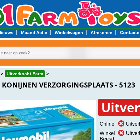
|
|
|
|
Nieuws
Maand Actie
Winkelwagen
Afrekenen
Contacte
Uitverkocht Farm
 KONIJNEN VERZORGINGSPLAATS - 5123
Uitve
Online
Uitver
Winkel
Uitver
Beesd