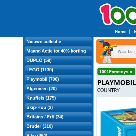
|
Home
Nieuwe collectie
Maand Actie tot 40% korting
DUPLO (59)
LEGO (1130)
1001Farmtoys.nl
Playmobil (700)
PLAYMOBIL
Algemeen (20)
COUNTRY
Knuffels (175)
Skip-Hop (2)
Britains / Ertl (34)
Bruder (310)
Siku (464)