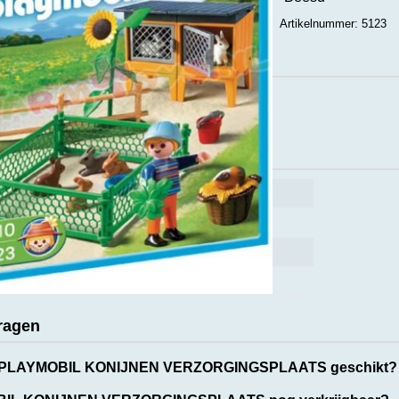
Artikelnummer: 5123
ct
caties
Uitverkocht
5123
PY5123
4008789051233
ragen
de PLAYMOBIL KONIJNEN VERZORGINGSPLAATS geschikt?