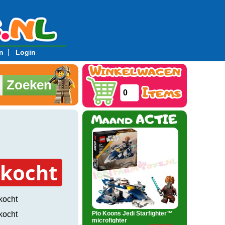
|
n
Login
Zoeken
0
rkocht
kocht
Plo Koons Jedi Starfighter™
kocht
microfighter