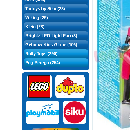
Toddys by Siku (23)
Wiking (29)
Klein (23)
Brightz LED Light Fun (3)
Gebouw Kids Globe (106)
Rolly Toys (290)
Peg-Perego (254)