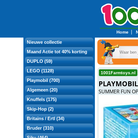
|
Home
Nieuwe collectie
Maand Actie tot 40% korting
DUPLO (59)
LEGO (1128)
1001Farmtoys.nl
Playmobil (700)
PLAYMOBIL
Algemeen (20)
SUMMER FUN O
Knuffels (175)
Skip-Hop (2)
Britains / Ertl (34)
Bruder (310)
Siku (464)