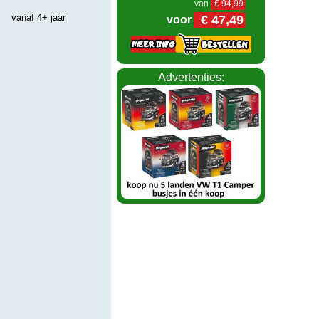
van
€ 94,99
vanaf 4+ jaar
€ 47,49
voor
Advertenties: