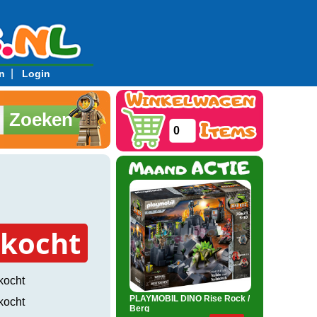
|
n
Login
Zoeken
0
rkocht
kocht
PLAYMOBIL DINO Rise Rock /
kocht
Berg