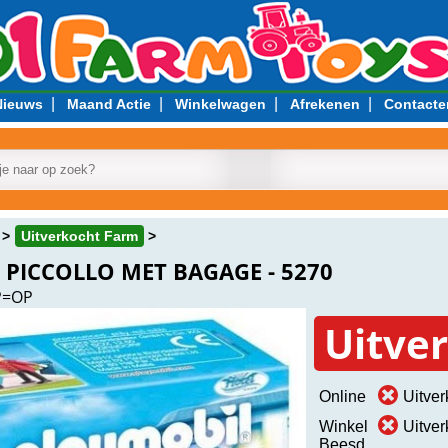
|
|
|
|
Nieuws
Maand Actie
Winkelwagen
Afrekenen
Contacte
Uitverkocht Farm
 PICCOLLO MET BAGAGE - 5270
P=OP
Uitve
Online
Uitver
Winkel
Uitver
Beesd