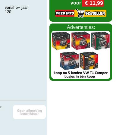
€ 11,99
voor
vanaf 5+ jaar
120
Advertenties:
r