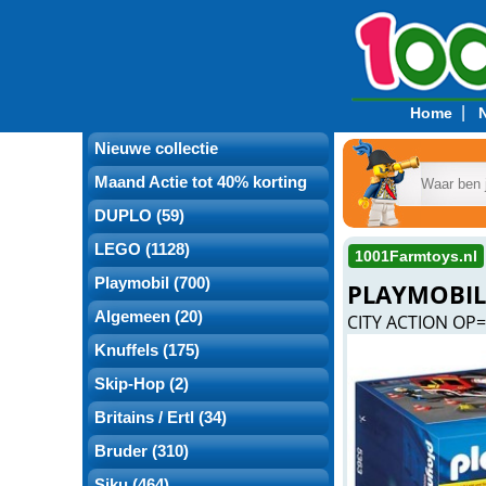
|
Home
Nieuwe collectie
Maand Actie tot 40% korting
DUPLO (59)
LEGO (1128)
1001Farmtoys.nl
Playmobil (700)
PLAYMOBIL
Algemeen (20)
CITY ACTION OP
Knuffels (175)
Skip-Hop (2)
Britains / Ertl (34)
Bruder (310)
Siku (464)