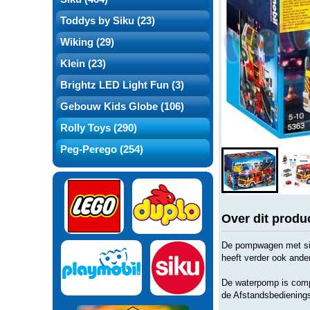
Toddys by Siku (23)
Wiking (29)
Klein (23)
Brightz LED Light Fun (3)
Gebouw Kids Globe (106)
Rolly Toys (290)
Peg-Perego (254)
Over dit produ
De pompwagen met sire
heeft verder ook ande
De waterpomp is compa
de Afstandsbediening