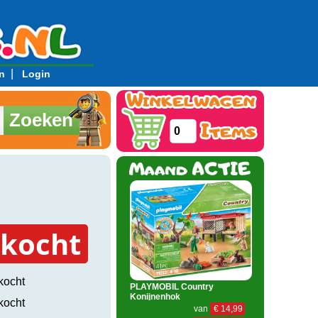
|
n
Login
Zoeken
0
rkocht
kocht
PLAYMOBIL Country
Konijnenhok
kocht
van
€ 14,99