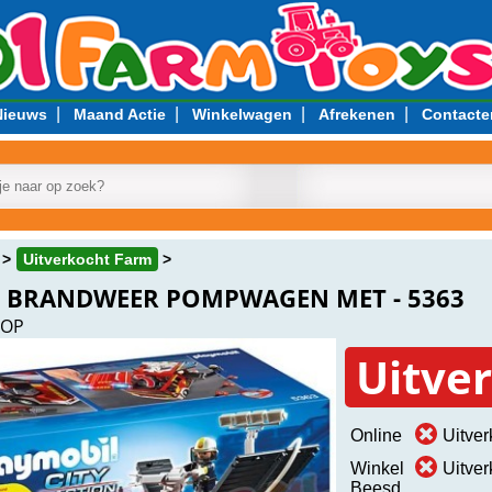
|
|
|
|
Nieuws
Maand Actie
Winkelwagen
Afrekenen
Contacte
Uitverkocht Farm
 BRANDWEER POMPWAGEN MET - 5363
=OP
Uitve
Online
Uitver
Winkel
Uitver
Beesd