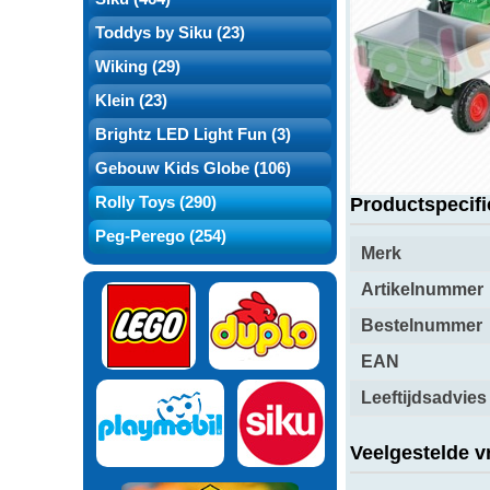
Toddys by Siku (23)
Wiking (29)
Over dit produ
Klein (23)
zie ook Landbouwtrac
Brightz LED Light Fun (3)
Gebouw Kids Globe (106)
Productspecifi
Rolly Toys (290)
Peg-Perego (254)
Merk
Artikelnummer
Bestelnummer
EAN
Leeftijdsadvies
Veelgestelde v