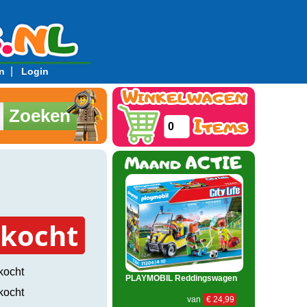
|
n
Login
Zoeken
0
rkocht
kocht
PLAYMOBIL Reddingswagen
kocht
van
€ 24,99