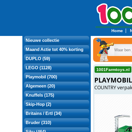
|
Home
Nieuwe collectie
Maand Actie tot 40% korting
DUPLO (59)
LEGO (1128)
1001Farmtoys.nl
Playmobil (700)
PLAYMOBIL
Algemeen (20)
COUNTRY verpakt 
Knuffels (175)
Skip-Hop (2)
Britains / Ertl (34)
Bruder (310)
Siku (464)