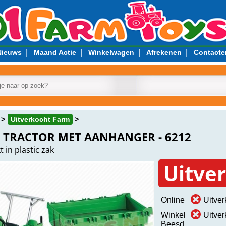
|
|
|
|
Nieuws
Maand Actie
Winkelwagen
Afrekenen
Contacte
Uitverkocht Farm
 TRACTOR MET AANHANGER - 6212
in plastic zak
Uitve
Online
Uitver
Winkel
Uitver
Beesd