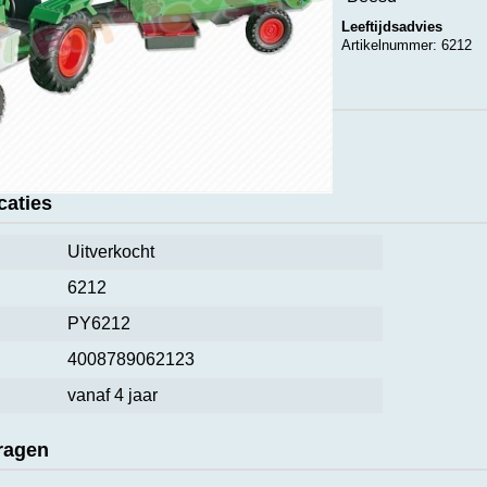
Leeftijdsadvies
Artikelnummer: 6212
ct
tor 6130
caties
Uitverkocht
6212
PY6212
4008789062123
vanaf 4 jaar
ragen