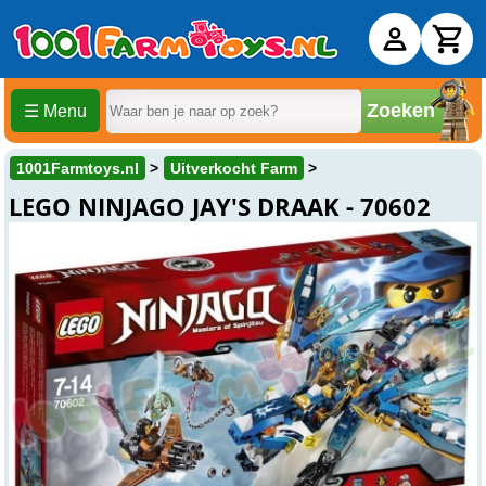
Zoeken
☰ Menu
1001Farmtoys.nl
Uitverkocht Farm
LEGO NINJAGO JAY'S DRAAK - 70602