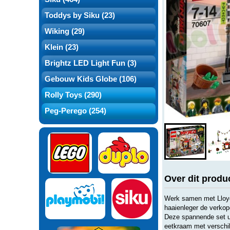
Toddys by Siku (23)
Wiking (29)
Klein (23)
Brightz LED Light Fun (3)
Gebouw Kids Globe (106)
Rolly Toys (290)
Peg-Perego (254)
Over dit produ
Werk samen met Lloyd
haaienleger de verkop
Deze spannende set u
eetkraam met verschil