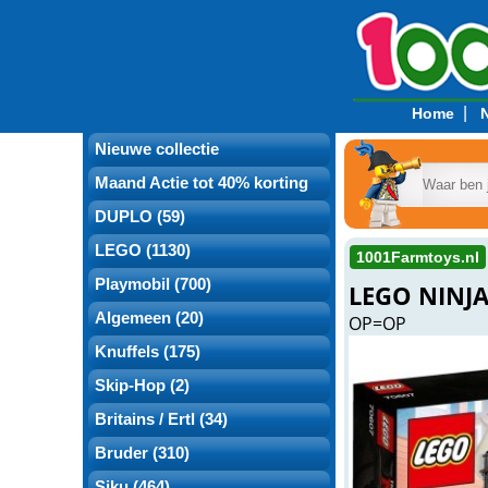
|
Home
Nieuwe collectie
Maand Actie tot 40% korting
DUPLO (59)
LEGO (1130)
1001Farmtoys.nl
Playmobil (700)
LEGO NINJ
Algemeen (20)
OP=OP
Knuffels (175)
Skip-Hop (2)
Britains / Ertl (34)
Bruder (310)
Siku (464)