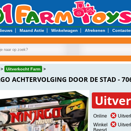
|
|
|
|
Nieuws
Maand Actie
Winkelwagen
Afrekenen
Contacte
Uitverkocht Farm
AGO ACHTERVOLGING DOOR DE STAD - 70
Uitve
Online
Uitver
Winkel
Uitver
Beesd