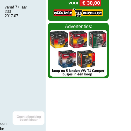
€ 30,00
voor
vanaf 7+ jaar
233
2017-07
Advertenties:
 een
jke