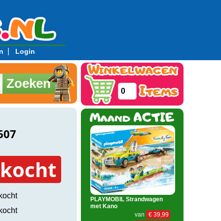
|
n
Login
Zoeken
0
607
rkocht
kocht
PLAYMOBIL Strandwagen
met Kano
kocht
van
€ 39,99