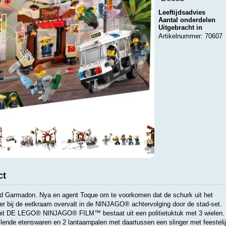
Leeftijdsadvies
Aantal onderdelen
Uitgebracht in
Artikelnummer: 70607
ct
 Garmadon. Nya en agent Toque om te voorkomen dat de schurk uit het
er bij de eetkraam overvalt in de NINJAGO® achtervolging door de stad-set.
it DE LEGO® NINJAGO® FILM™ bestaat uit een politietuktuk met 3 wielen.
lende etenswaren en 2 lantaarnpalen met daartussen een slinger met feesteli