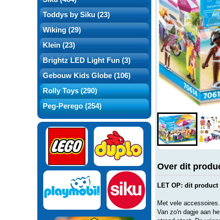
Toddys by Siku (23)
Wiking (29)
Klein (23)
Brightz LED Light Fun (3)
Gebouw Kids Globe (106)
Rolly Toys (290)
Peg-Perego (254)
Over dit produ
LET OP: dit product
Met vele accessoires.
Van zo'n dagje aan he