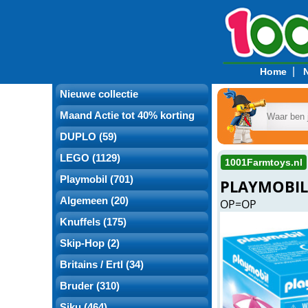
|
Home
Nieuwe collectie
Maand Actie tot 40% korting
DUPLO (59)
LEGO (1129)
1001Farmtoys.nl
Playmobil (701)
PLAYMOBIL 
Algemeen (20)
OP=OP
Knuffels (175)
Skip-Hop (2)
Britains / Ertl (34)
Bruder (310)
Siku (464)