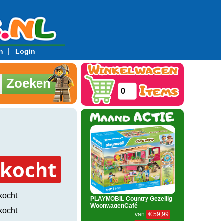
|
n
Login
Zoeken
0
rkocht
kocht
PLAYMOBIL Country Gezellig
WoonwagenCafé
kocht
van
€ 59,99