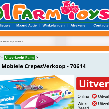
|
|
|
|
Nieuws
Maand Actie
Winkelwagen
Afrekenen
Contacte
Uitverkocht Farm
Mobiele CrepesVerkoop - 70614
Uitve
Online
Uitver
Winkel
Uitver
Beesd