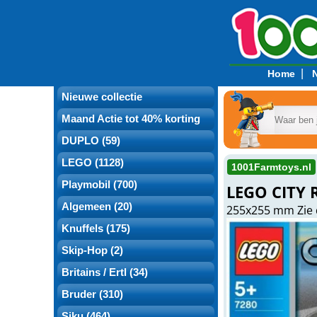
|
Home
Nieuwe collectie
Maand Actie tot 40% korting
DUPLO (59)
LEGO (1128)
1001Farmtoys.nl
Playmobil (700)
LEGO CITY 
Algemeen (20)
255x255 mm Zie 
Knuffels (175)
Skip-Hop (2)
Britains / Ertl (34)
Bruder (310)
Siku (464)