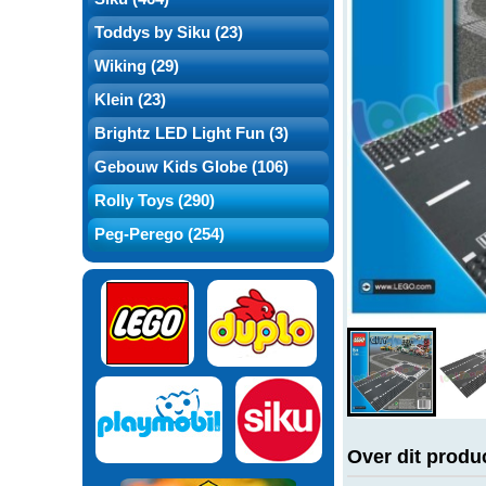
Toddys by Siku (23)
Wiking (29)
Klein (23)
Brightz LED Light Fun (3)
Gebouw Kids Globe (106)
Rolly Toys (290)
Peg-Perego (254)
Over dit produ