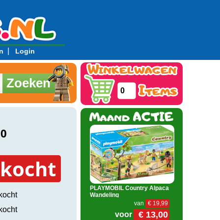
|
n
Login
Zoeken
0
80
rkocht
PLAYMOBIL Country Alpaca
kocht
Wandeling
van
€ 19,99
kocht
€ 13,00
voor