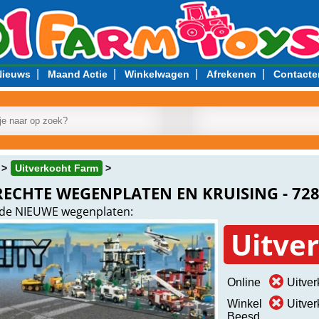
|
|
|
|
Nieuws
Maand Actie
Winkelwagen
Afrekenen
Contacte
Uitverkocht Farm
RECHTE WEGENPLATEN EN KRUISING - 72
de NIEUWE wegenplaten:
Uitve
Online
Uitver
Winkel
Uitver
Beesd