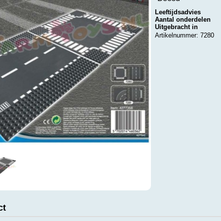
Leeftijdsadvies
Aantal onderdelen
Uitgebracht in
Artikelnummer: 7280
ct