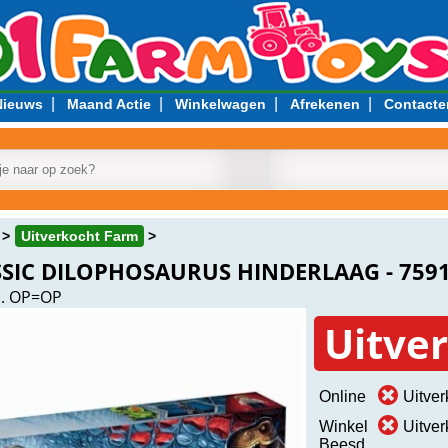
|
|
|
|
Nieuws
Maand Actie
Winkelwagen
Afrekenen
Contacte
Uitverkocht Farm
SSIC DILOPHOSAURUS HINDERLAAG - 759
. OP=OP
Uitve
Online
Uitver
Winkel
Uitver
Beesd