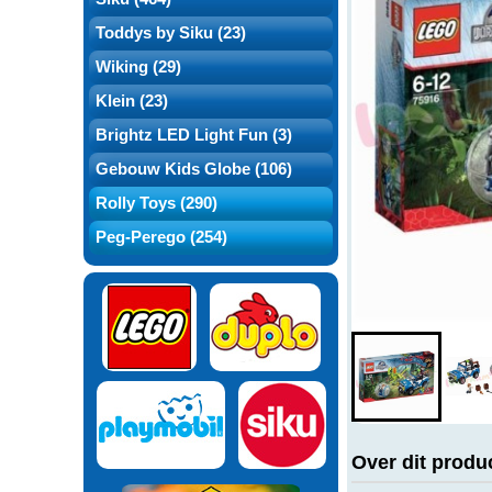
Toddys by Siku (23)
Wiking (29)
Klein (23)
Brightz LED Light Fun (3)
Gebouw Kids Globe (106)
Rolly Toys (290)
Peg-Perego (254)
Over dit produ