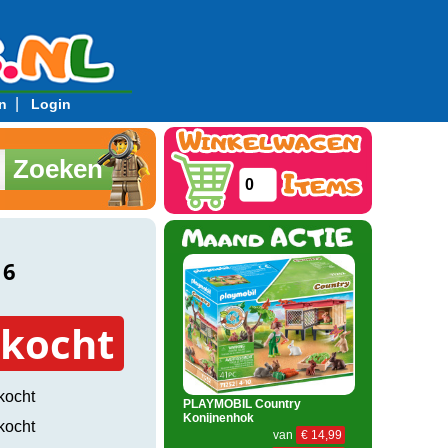
|
n
Login
Zoeken
0
16
rkocht
kocht
PLAYMOBIL Country
Konijnenhok
kocht
van
€ 14,99