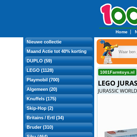
|
Home
Nieuwe collectie
Maand Actie tot 40% korting
DUPLO (59)
LEGO (1128)
1001Farmtoys.nl
Playmobil (700)
LEGO JURA
Algemeen (20)
JURASSIC WORLD
Knuffels (175)
Skip-Hop (2)
Britains / Ertl (34)
Bruder (310)
Siku (464)