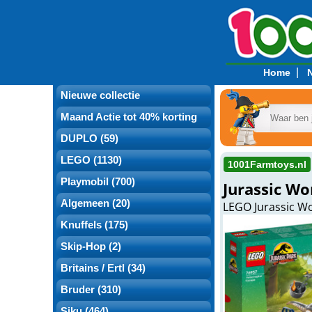
|
Home
Nieuwe collectie
Maand Actie tot 40% korting
DUPLO (59)
LEGO (1130)
1001Farmtoys.nl
Playmobil (700)
Jurassic Wo
Algemeen (20)
LEGO Jurassic W
Knuffels (175)
Skip-Hop (2)
Britains / Ertl (34)
Bruder (310)
Siku (464)