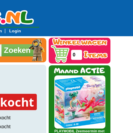
|
n
Login
Zoeken
0
rkocht
kocht
kocht
PLAYMOBIL Zeemeermin met