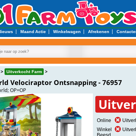
|
|
|
|
Nieuws
Maand Actie
Winkelwagen
Afrekenen
Contacte
Uitverkocht Farm
rld Velociraptor Ontsnapping - 76957
orld; OP=OP
Uitve
Online
Uitver
Winkel
Uitver
Beesd