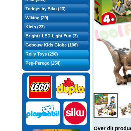
Toddys by Siku (23)
Wiking (29)
Klein (23)
Brightz LED Light Fun (3)
Gebouw Kids Globe (106)
Rolly Toys (290)
Peg-Perego (254)
Over dit produ