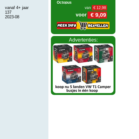
Octopus
vanaf 4+ jaar
van
€ 12,98
137
€ 9,09
voor
2023-08
Advertenties: