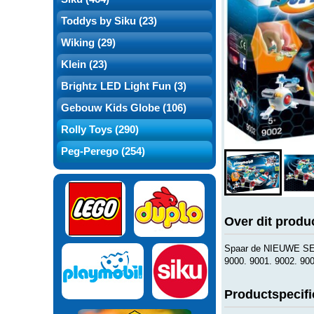
Toddys by Siku (23)
Wiking (29)
Klein (23)
Brightz LED Light Fun (3)
Gebouw Kids Globe (106)
Rolly Toys (290)
Peg-Perego (254)
Over dit produ
Spaar de NIEUWE SER
9000. 9001. 9002. 90
Productspecifi