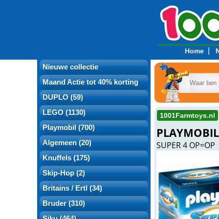
|
Home
Nieuwe collectie
Maand Actie tot 40% korting
DUPLO (59)
LEGO (1130)
1001Farmtoys.nl
Playmobil (700)
PLAYMOBIL 
Algemeen (20)
SUPER 4 OP=OP
Knuffels (175)
Skip-Hop (2)
Britains / Ertl (34)
Bruder (310)
Siku (464)