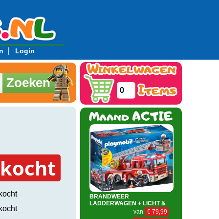
|
n
Login
Zoeken
0
rkocht
kocht
BRANDWEER
LADDERWAGEN + LICHT &
kocht
GELUID
van
€ 79,99