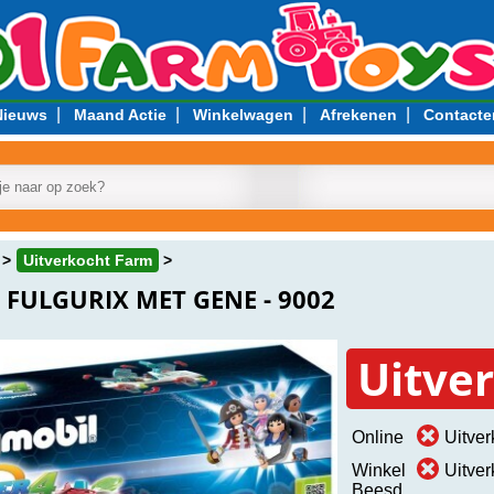
|
|
|
|
Nieuws
Maand Actie
Winkelwagen
Afrekenen
Contacte
Uitverkocht Farm
FULGURIX MET GENE - 9002
Uitve
Online
Uitver
Winkel
Uitver
Beesd