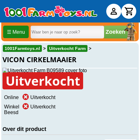
Zoeken
☰ Menu
1001Farmtoys.nl
Uitverkocht Farm
VICON CIRKELMAAIER
Uitverkocht
Online
Uitverkocht
Winkel
Uitverkocht
Beesd
Over dit product