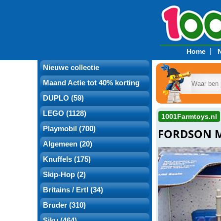
|
Home
Nieuwe collectie
Maand Actie tot 40% korting
DUPLO (59)
LEGO (1128)
1001Farmtoys.nl
Playmobil (700)
FORDSON M
Algemeen (20)
Knuffels (175)
Skip-Hop (2)
Britains / Ertl (34)
Bruder (310)
Siku (464)