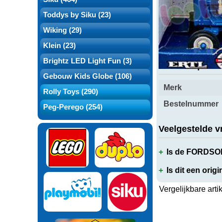
Over dit produ
Toddys by Siku (23)
Wiking (29)
Klein (23)
Brightz LED Light Fun (3)
Productspecifi
Gebouw Kids Globe (106)
Merk
Rolly Toys (290)
Bestelnummer
Peg-Perego (254)
Veelgestelde v
Is de FORDSO
Is dit een orig
Vergelijkbare arti