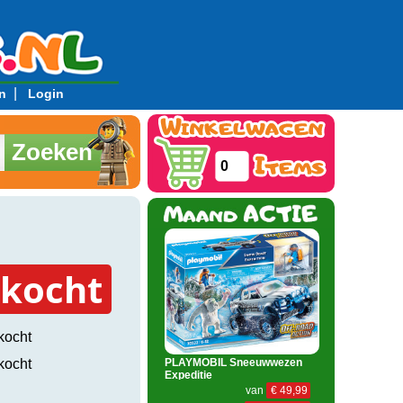
|
n
Login
Zoeken
0
rkocht
kocht
kocht
PLAYMOBIL Sneeuwwezen
Expeditie
van
€ 49,99