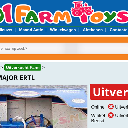
|
|
|
|
Nieuws
Maand Actie
Winkelwagen
Afrekenen
Contacte
Uitverkocht Farm
AJOR ERTL
Uitve
Online
Uitver
Winkel
Uitver
Beesd