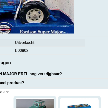
ct
caties
Uitverkocht
E00802
ragen
N MAJOR ERTL nog verkrijgbaar?
ineel product?
kelen: