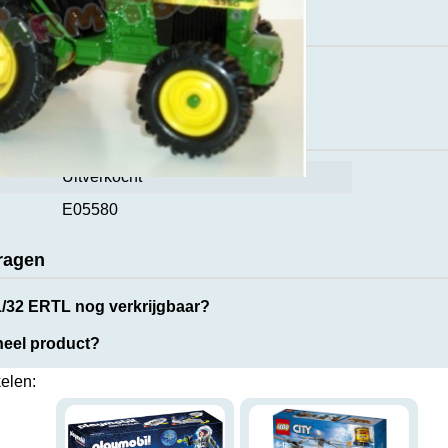
ct
caties
Uitverkocht
E05580
ragen
1/32 ERTL nog verkrijgbaar?
ineel product?
kelen: