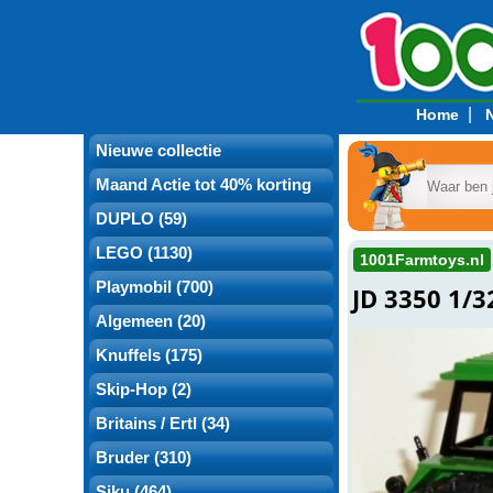
|
Home
Nieuwe collectie
Maand Actie tot 40% korting
DUPLO (59)
LEGO (1130)
1001Farmtoys.nl
Playmobil (700)
JD 3350 1/3
Algemeen (20)
Knuffels (175)
Skip-Hop (2)
Britains / Ertl (34)
Bruder (310)
Siku (464)