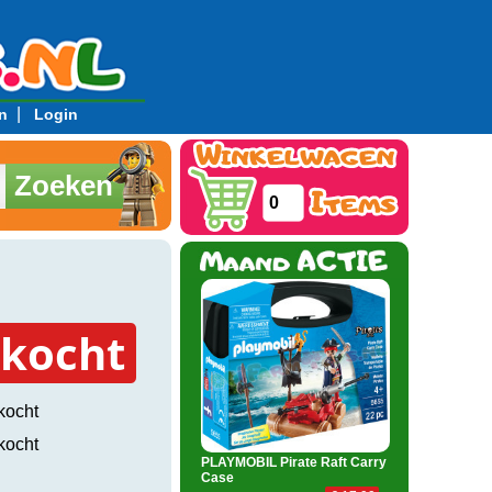
|
n
Login
Zoeken
0
rkocht
kocht
kocht
PLAYMOBIL Pirate Raft Carry
Case