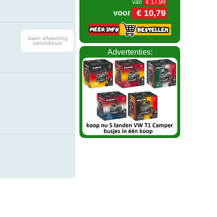
van
€ 17,99
€ 10,79
voor
Advertenties: