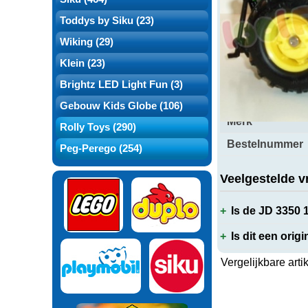
Over dit produ
Toddys by Siku (23)
Wiking (29)
Klein (23)
Brightz LED Light Fun (3)
Productspecifi
Gebouw Kids Globe (106)
Merk
Rolly Toys (290)
Bestelnummer
Peg-Perego (254)
Veelgestelde v
Is de JD 3350 
Is dit een orig
Vergelijkbare arti