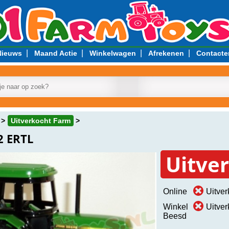
|
|
|
|
Nieuws
Maand Actie
Winkelwagen
Afrekenen
Contacte
Uitverkocht Farm
2 ERTL
Uitve
Online
Uitver
Winkel
Uitver
Beesd