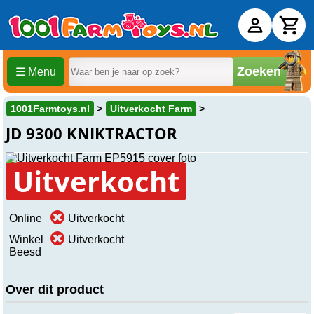
Zoeken
☰ Menu
1001Farmtoys.nl
Uitverkocht Farm
JD 9300 KNIKTRACTOR
Uitverkocht
Online
Uitverkocht
Winkel
Uitverkocht
Beesd
Over dit product