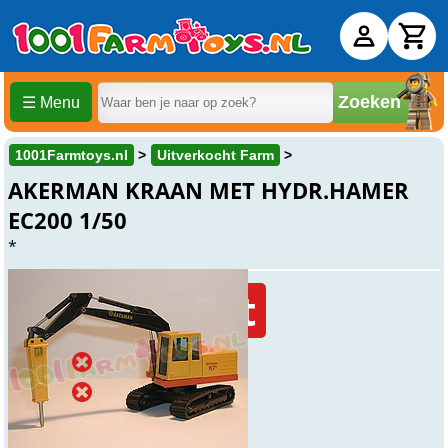
Zoeken
☰ Menu
1001Farmtoys.nl
Uitverkocht Farm
AKERMAN KRAAN MET HYDR.HAMER
EC200 1/50
*
Uitverkocht
Online
Uitverkocht
Winkel
Uitverkocht
Beesd