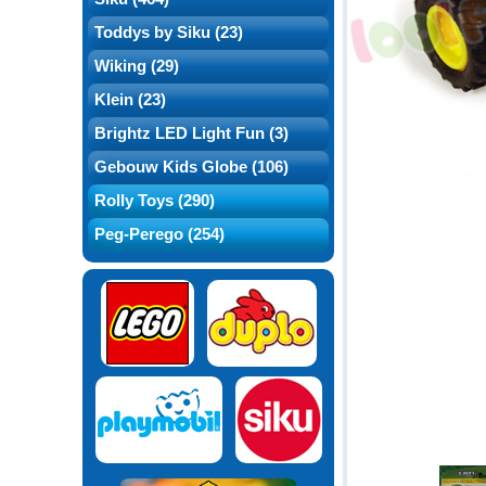
Toddys by Siku (23)
Wiking (29)
Klein (23)
Brightz LED Light Fun (3)
Gebouw Kids Globe (106)
Rolly Toys (290)
Peg-Perego (254)