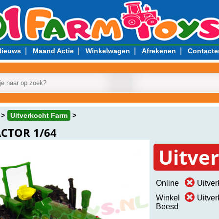
|
|
|
|
Nieuws
Maand Actie
Winkelwagen
Afrekenen
Contacte
Uitverkocht Farm
ACTOR 1/64
Uitve
Online
Uitver
Winkel
Uitver
Beesd