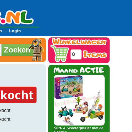
|
n
Login
Zoeken
0
rkocht
kocht
kocht
Surf- & Scooterplezier met de