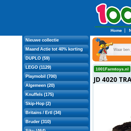
|
Home
Nieuwe collectie
Maand Actie tot 40% korting
DUPLO (59)
LEGO (1129)
1001Farmtoys.nl
Playmobil (700)
JD 4020 TR
Algemeen (20)
Knuffels (175)
Skip-Hop (2)
Britains / Ertl (34)
Bruder (310)
Siku (464)