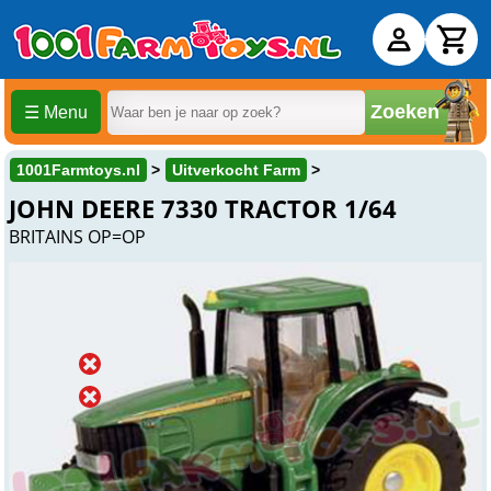
Zoeken
☰ Menu
1001Farmtoys.nl
Uitverkocht Farm
JOHN DEERE 7330 TRACTOR 1/64
BRITAINS OP=OP
Uitverkocht
Online
Uitverkocht
Winkel
Uitverkocht
Beesd
Over dit product