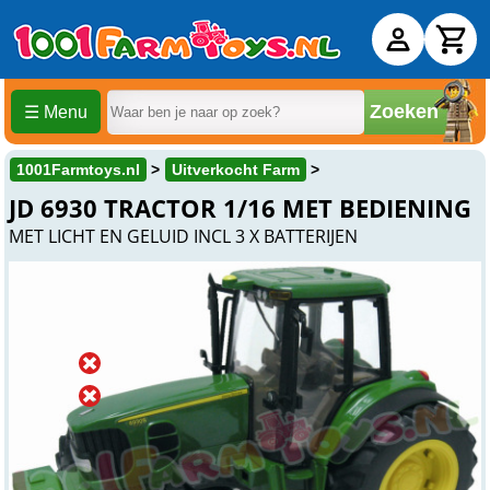
Zoeken
☰ Menu
1001Farmtoys.nl
Uitverkocht Farm
JD 6930 TRACTOR 1/16 MET BEDIENING
MET LICHT EN GELUID INCL 3 X BATTERIJEN
Uitverkocht
Online
Uitverkocht
Winkel
Uitverkocht
Beesd
Over dit product