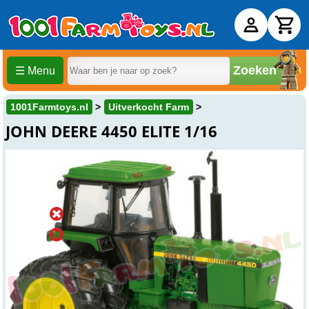
Zoeken
☰ Menu
1001Farmtoys.nl
Uitverkocht Farm
JOHN DEERE 4450 ELITE 1/16
Uitverkocht
Online
Uitverkocht
Winkel
Uitverkocht
Beesd
Over dit product