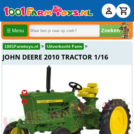
Zoeken
☰ Menu
1001Farmtoys.nl
Uitverkocht Farm
JOHN DEERE 2010 TRACTOR 1/16
Uitverkocht
Online
Uitverkocht
Winkel
Uitverkocht
Beesd
Over dit product