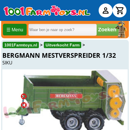
Zoeken
☰ Menu
1001Farmtoys.nl
Uitverkocht Farm
BERGMANN MESTVERSPREIDER 1/32
SIKU
Uitverkocht
Online
Uitverkocht
Winkel
Uitverkocht
Beesd
Over dit product