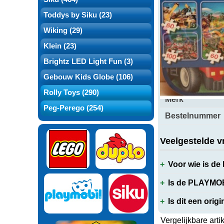
Toddys by Siku (23)
Over dit produ
Wiking (29)
Klein (23)
Brightz LED Light Fun (3)
Productspecifi
Gebouw Kids Globe (106)
Rolly Toys (290)
Merk
Peg-Perego (254)
Bestelnummer
Veelgestelde v
Voor wie is 
Is de PLAYMO
Is dit een orig
Vergelijkbare arti