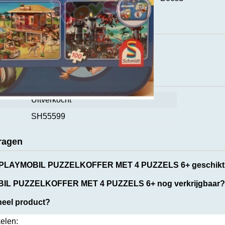
ct
caties
Uitverkocht
SH55599
ragen
de PLAYMOBIL PUZZELKOFFER MET 4 PUZZELS 6+ geschik
BIL PUZZELKOFFER MET 4 PUZZELS 6+ nog verkrijgbaar?
ineel product?
kelen: