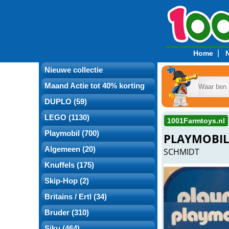
|
Home
Nieuwe collectie
Maand Actie tot 40% korting
DUPLO (59)
LEGO (1130)
1001Farmtoys.nl
Playmobil (700)
PLAYMOBIL
Algemeen (20)
SCHMIDT
Knuffels (175)
Skip-Hop (2)
Britains / Ertl (34)
Bruder (310)
Siku (464)