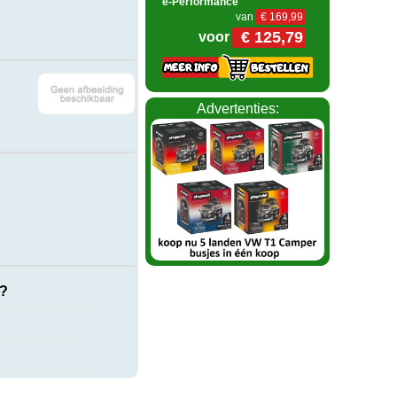
e-Performance
van
€ 169,99
€ 125,79
voor
Advertenties:
t?