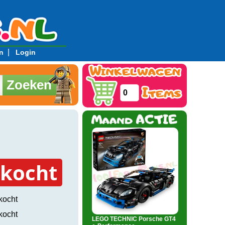
|
n
Login
Zoeken
0
rkocht
kocht
kocht
LEGO TECHNIC Porsche GT4