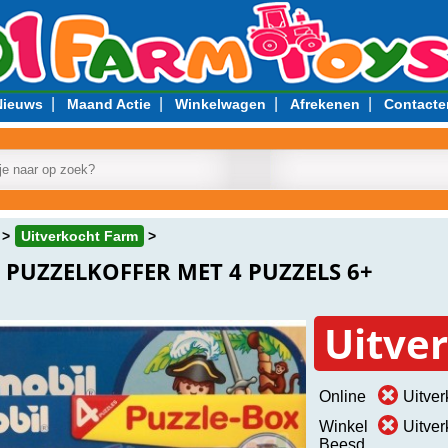
|
|
|
|
Nieuws
Maand Actie
Winkelwagen
Afrekenen
Contacte
Uitverkocht Farm
 PUZZELKOFFER MET 4 PUZZELS 6+
Uitve
Online
Uitver
Winkel
Uitver
Beesd