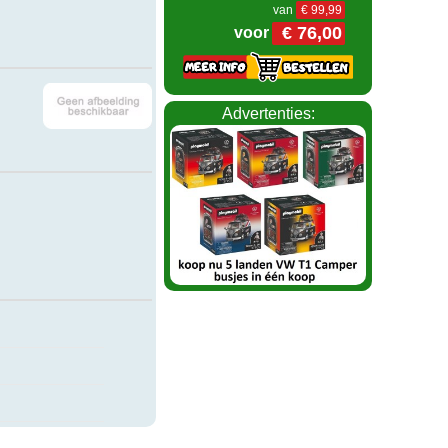
van
€ 99,99
€ 76,00
voor
Advertenties: