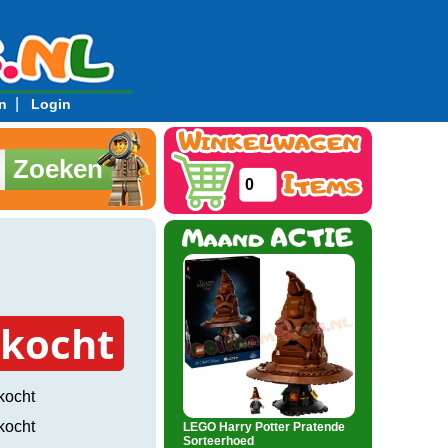
|
n
Login
Zoeken
0
rkocht
kocht
kocht
LEGO Harry Potter Pratende
Sorteerhoed