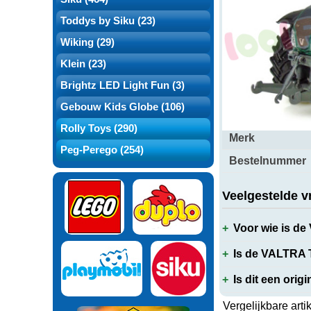
Toddys by Siku (23)
Over dit produ
Wiking (29)
Klein (23)
Brightz LED Light Fun (3)
Productspecifi
Gebouw Kids Globe (106)
Rolly Toys (290)
Merk
Peg-Perego (254)
Bestelnummer
Veelgestelde v
Voor wie is de
Is de VALTRA T
Is dit een orig
Vergelijkbare arti