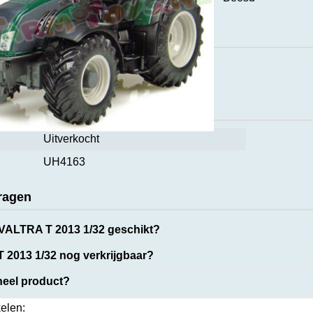
ct
caties
Uitverkocht
UH4163
ragen
 VALTRA T 2013 1/32 geschikt?
 2013 1/32 nog verkrijgbaar?
ineel product?
kelen: