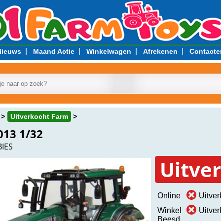
|
|
|
|
Nieuws
Maand Actie
Winkelwagen
Afrekenen
Contacte
Uitverkocht Farm
013 1/32
IES
Uitve
Online
Uitver
Winkel
Uitver
Beesd