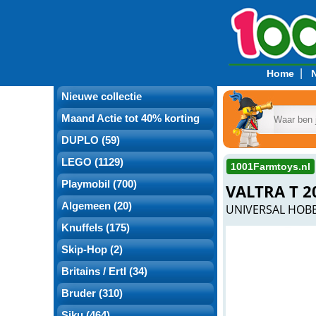
|
Home
Nieuwe collectie
Maand Actie tot 40% korting
DUPLO (59)
LEGO (1129)
1001Farmtoys.nl
Playmobil (700)
VALTRA T 2
Algemeen (20)
UNIVERSAL HOBB
Knuffels (175)
Skip-Hop (2)
Britains / Ertl (34)
Bruder (310)
Siku (464)