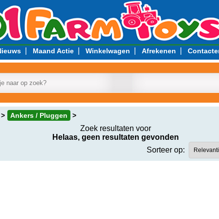
|
|
|
|
Nieuws
Maand Actie
Winkelwagen
Afrekenen
Contacte
Ankers / Pluggen
Zoek resultaten voor
Helaas, geen resultaten gevonden
Sorteer op: