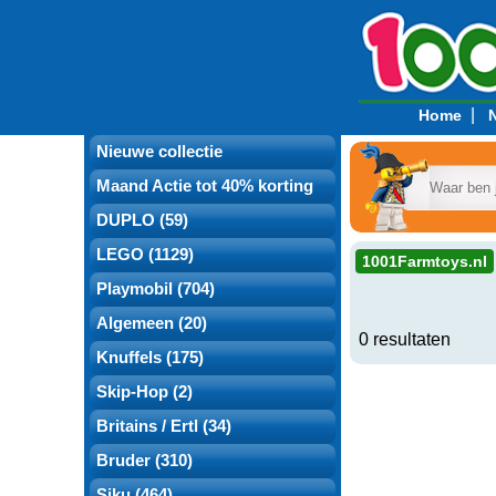
|
Home
Nieuwe collectie
Maand Actie tot 40% korting
DUPLO (59)
LEGO (1129)
1001Farmtoys.nl
Playmobil (704)
Algemeen (20)
0 resultaten
Knuffels (175)
Skip-Hop (2)
Britains / Ertl (34)
Bruder (310)
Siku (464)