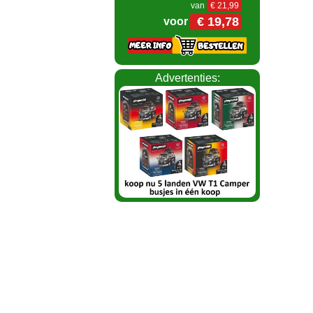
van
€ 21,99
€ 19,78
voor
Advertenties: