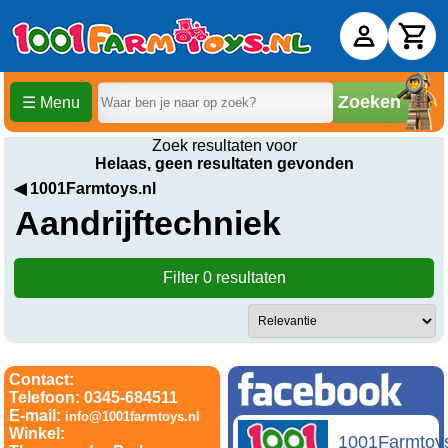
Zoeken
☰ Menu
Zoek resultaten voor
Helaas, geen resultaten gevonden
◀ 1001Farmtoys.nl
Aandrijftechniek
Filter 0 resultaten
Contact:
Telefoon: 0345-684511
E-mail:
info@1001farmtoys.nl
Winkel:
1001Farmtoy