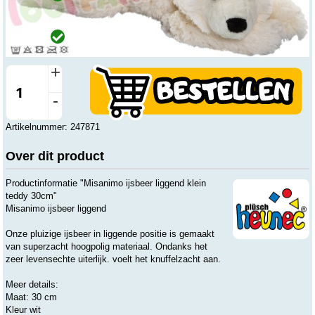
Op werkdagen voor 15:00 uur besteld, wordt dezelfde dag
verzonden.
Winkel
Op voorraad
Beesd
Vandaag open vanaf 8:00 tot 17:30
+
-
Artikelnummer: 247871
Over dit product
Productinformatie "Misanimo ijsbeer liggend klein
teddy 30cm"
Misanimo ijsbeer liggend
Onze pluizige ijsbeer in liggende positie is gemaakt
van superzacht hoogpolig materiaal. Ondanks het
zeer levensechte uiterlijk. voelt het knuffelzacht aan.
Meer details:
Maat: 30 cm
Kleur wit