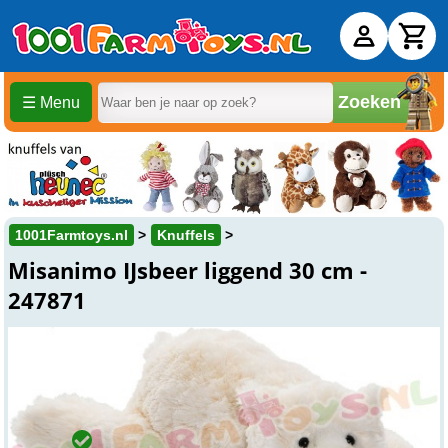
Zoeken
☰ Menu
1001Farmtoys.nl
Knuffels
Misanimo IJsbeer liggend 30 cm -
247871
€ 9,
86
Adviesprijs:
€ 10.95
Online
Op voorraad