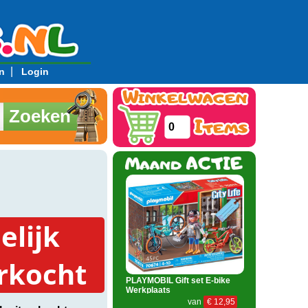
|
n
Login
Zoeken
0
delijk
rkocht
PLAYMOBIL Gift set E-bike
Werkplaats
van
€ 12,95