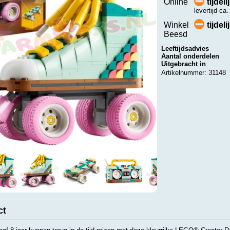
Online
tijdel
levertijd ca
Winkel
tijdel
Beesd
Leeftijdsadvies
Aantal onderdelen
Uitgebracht in
Artikelnummer: 31148
ct