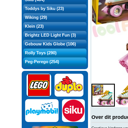
Toddys by Siku (23)
Wiking (29)
Klein (23)
Brightz LED Light Fun (3)
Gebouw Kids Globe (106)
Rolly Toys (290)
Peg-Perego (254)
Over dit produ