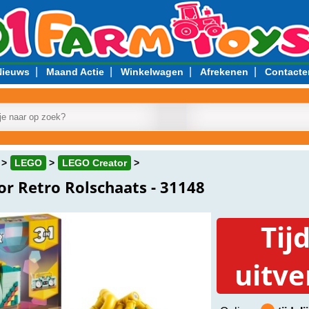
|
|
|
|
Nieuws
Maand Actie
Winkelwagen
Afrekenen
Contacte
LEGO
LEGO Creator
r Retro Rolschaats - 31148
Tij
uitve