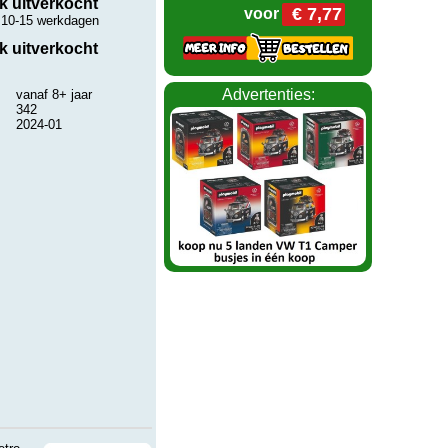
ijk uitverkocht
€ 7,77
voor
. 10-15 werkdagen
ijk uitverkocht
Advertenties:
vanaf 8+ jaar
342
2024-01