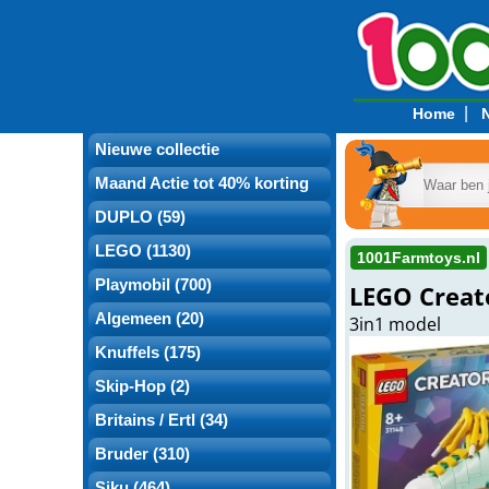
|
Home
Nieuwe collectie
Maand Actie tot 40% korting
DUPLO (59)
LEGO (1130)
1001Farmtoys.nl
Playmobil (700)
LEGO Creato
Algemeen (20)
3in1 model
Knuffels (175)
Skip-Hop (2)
Britains / Ertl (34)
Bruder (310)
Siku (464)