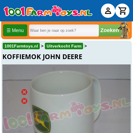
Zoeken
☰ Menu
1001Farmtoys.nl
Uitverkocht Farm
KOFFIEMOK JOHN DEERE
Uitverkocht
Online
Uitverkocht
Winkel
Uitverkocht
Beesd
Over dit product